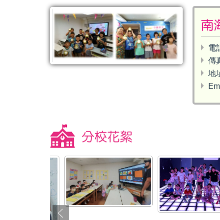
南
電話
傳
地
Em
分校花絮