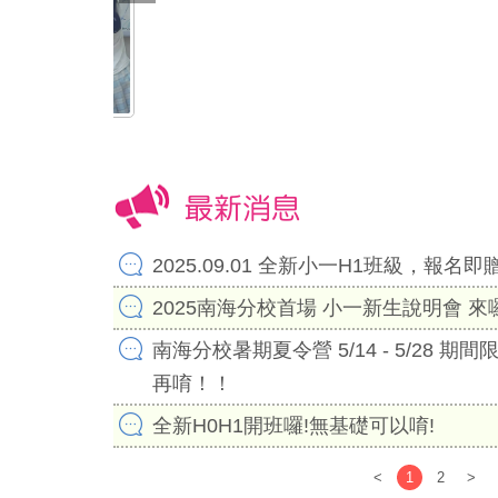
最新消息
2025.09.01 全新小一H1班級，報名
2025南海分校首場 小一新生說明會 來
南海分校暑期夏令營 5/14 - 5/28 期
再唷！！
全新H0H1開班囉!無基礎可以唷!
<
1
2
>