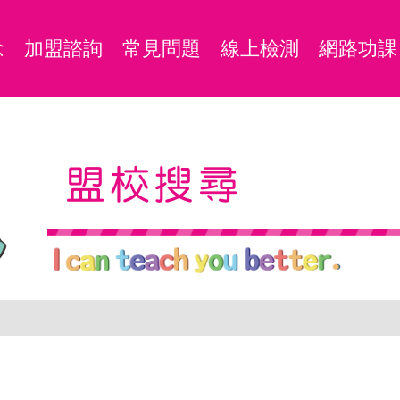
念
加盟諮詢
常見問題
線上檢測
網路功課
盟校搜尋