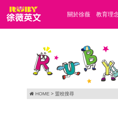
關於徐薇
教育理
HOME
> 盟校搜尋