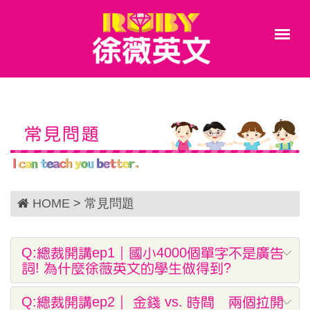
常見問題
HOME
> 常見問題
Q:總裁開講ep1｜國小4000個單字不是廣告
詞! 為什麼徐薇英文的學生做得到?
Q:總裁開講ep2｜ 金錢 vs. 時間 兩個拉開