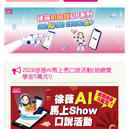
2026徐薇AI馬上秀口說活動(抽總獎
學金5萬元!)