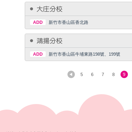
大庄分校
ADD
新竹市香山區香北路
鴻揚分校
ADD
新竹市香山區牛埔東路198號、199號
5
6
7
8
9