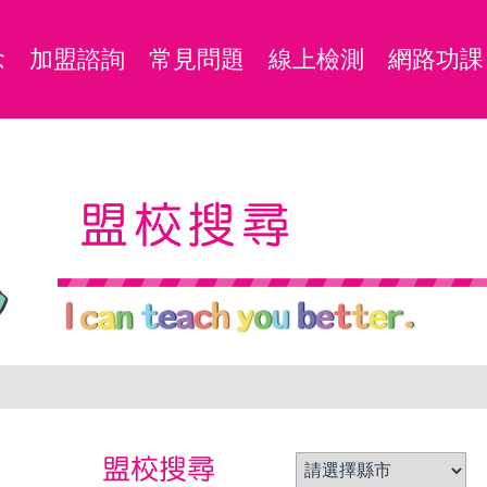
念
加盟諮詢
常見問題
線上檢測
網路功課
盟校搜尋
盟校搜尋