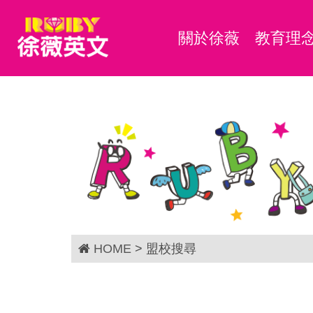
關於徐薇
教育理
HOME
> 盟校搜尋