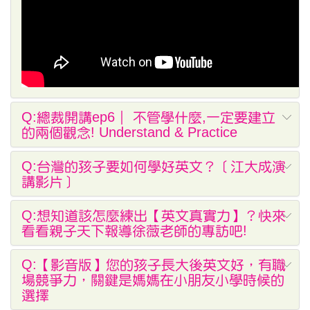
Q:總裁開講ep6｜ 不管學什麼,一定要建立
的兩個觀念! Understand & Practice
Q:台灣的孩子要如何學好英文​？［江大成演
講影片］
Q:想知道該怎麼練出【英文真實力】？快來
看看親子天下報導徐薇老師的專訪吧!
Q:【影音版】您的孩子長大後英文好，有職
場競爭力，關鍵是媽媽在小朋友小學時候的
選擇