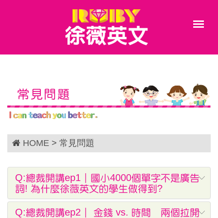
常見問題
HOME
> 常見問題
Q:總裁開講ep1｜國小4000個單字不是廣告
詞! 為什麼徐薇英文的學生做得到?
Q:總裁開講ep2｜ 金錢 vs. 時間 兩個拉開