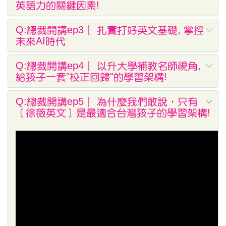
英語力的關鍵因素!
Q:總裁開講ep3｜ 扎實打好英文基礎, 掌控
未來AI時代
Q:總裁開講ep4｜ 以升大學補教名師視角,
給孩子一套"校正回歸"的學習架構!
Q:總裁開講ep5｜ 為什麼我們敢說，只有
［徐薇英文］是最適合台灣孩子的學習架構!