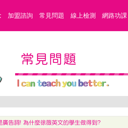
念
加盟諮詢
常見問題
線上檢測
網路功課
常見問題
不是廣告詞! 為什麼徐薇英文的學生做得到?