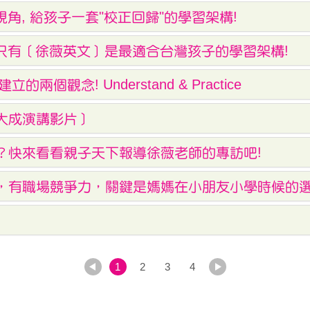
視角, 給孩子一套"校正回歸"的學習架構!
，只有［徐薇英文］是最適合台灣孩子的學習架構!
個觀念! Understand & Practice
江大成演講影片］
？快來看看親子天下報導徐薇老師的專訪吧!
好，有職場競爭力，關鍵是媽媽在小朋友小學時候的
1
2
3
4