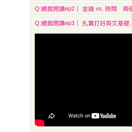
Q:總裁開講ep2｜ 金錢 vs. 時間
Q:總裁開講ep3｜ 扎實打好英文基礎,