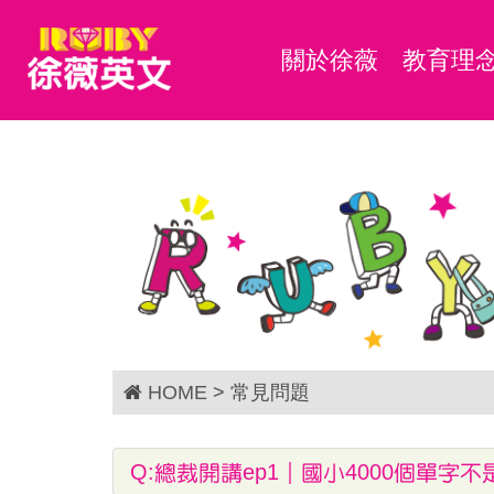
關於徐薇
教育理
HOME
> 常見問題
Q:總裁開講ep1｜國小4000個單字